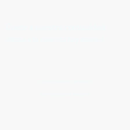
Únete a nuestra comunidad
¡Mima a tu mascota hoy mismo!
Explora nuestra amplia gama de productos y
descubre todo lo que tenemos para ofrecer.
Recuerda, tus peludos amigos merecen solo lo
mejor. ¡Haz tu pedido ahora!
¡VOY A CONSENTIR A MI PERRO!
¡VOY A CONSENTIR A MI GATO!